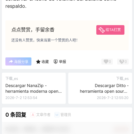
respaldo.
点点赞赏，手留余香
给TA打赏
还没有人赞赏，快来当第一个赞赏的人吧！
0
0
海报分享
收藏
举报
下载_es
下载_es
Descargar NanaZip -
Descargar Ditto -
herramienta moderna open
herramienta open source
source de compresión para
para mejorar el portapapeles
2026-7-2 12:53:54
2026-7-2 12:55:20
Windows
de Windows
0 条回复
文章作者
管理员
A
M
欢迎您，新朋友，感谢参与互动！
确认修改