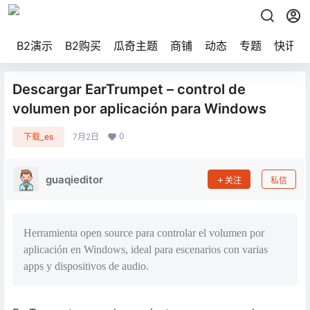
B2演示
B2购买
瓜奇主题
商铺
动态
专题
快讯
Descargar EarTrumpet – control de
volumen por aplicación para Windows
0
下载_es
7月2日
guaqieditor
关注
私信
Herramienta open source para controlar el volumen por
aplicación en Windows, ideal para escenarios con varias
apps y dispositivos de audio.