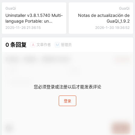
GuaQi
GuaQi
Uninstaller v3.8.1.5740 Multi-
Notas de actualización de
language Portable: un
GuaQi_1.9.2
limpiador de software
2025-11-26 21:36:15
2026-1-30 19:36:52
profesional que es mejor que
la propia desinstalación del
sistema.
0 条回复
文章作者
管理员
A
M
欢迎您，新朋友，感谢参与互动！
确认修改
您必须登录或注册以后才能发表评论
登录
提交