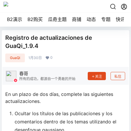
B2演示
B2购买
瓜奇主题
商铺
动态
专题
快讯
Registro de actualizaciones de
GuaQi_1.9.4
0
GuaQi
1月30日
春哥
关注
私信
所有的成功，都源自一个勇敢的开始
En un plazo de dos días, complete las siguientes
actualizaciones.
Ocultar los títulos de las publicaciones y los
comentarios dentro de los temas utilizando el
desenfoque gaussiano.