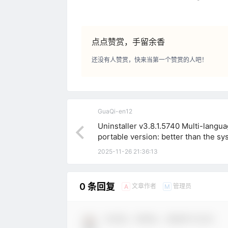
点点赞赏，手留余香
还没有人赞赏，快来当第一个赞赏的人吧！
GuaQi-en12
Uninstaller v3.8.1.5740 Multi-langu
portable version: better than the s
comes with the uninstallation of
2025-11-26 21:36:13
professional software cleaner God!
0 条回复
文章作者
管理员
A
M
欢迎您，新朋友，感谢参与互动！