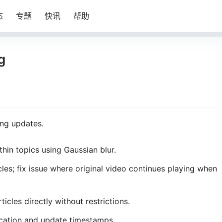
态
专题
快讯
帮助
g
ing updates.
hin topics using Gaussian blur.
cles; fix issue where original video continues playing when
icles directly without restrictions.
lication and update timestamps.