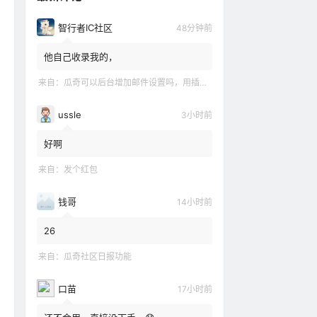
智行者IC社区
48分钟前
他自己收录我的，
来自：
瓜奇可以后台增加邮件设置吗，用插件不怎么想要
ussle
3小时前
好啊
来自：
发个红包
钱哥
14小时前
26
来自：
瓜奇社区日报功能
口苗
17小时前