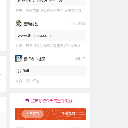
还不会用，直接没下手。😰
来自：
瓜奇前端排版的都怎样了,发出来给参观下吧
星动优创
23小时前
www.8maoku.com
来自：
兄弟们有没有网站运营做好的发出来观摩观摩嘛
智行者IC社区
8月7日
我 Roll
来自：
发个红包
点击领取今天的签到奖励！
今日签到
连续签到