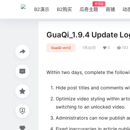
新项目
B2演示
B2购买
瓜奇主题
商铺
动
GuaQi_1.9.4 Update Lo
0
102
GuaQi-en12
1月30日
Within two days, complete the follow
Hide post titles and comments wit
Optimize video styling within arti
switching to an unlocked video.
Administrators can now publish art
Fixed inaccuracies in article pub