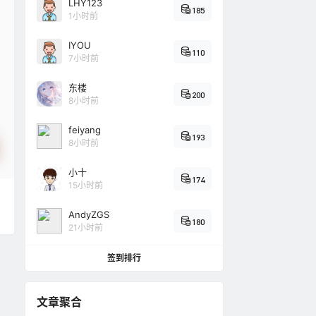
LHY123
185
1小时前
IYOU
110
7小时前
东楼
200
8小时前
feiyang
193
8小时前
小十
174
15小时前
AndyZGS
180
21小时前
签到排行
文章聚合