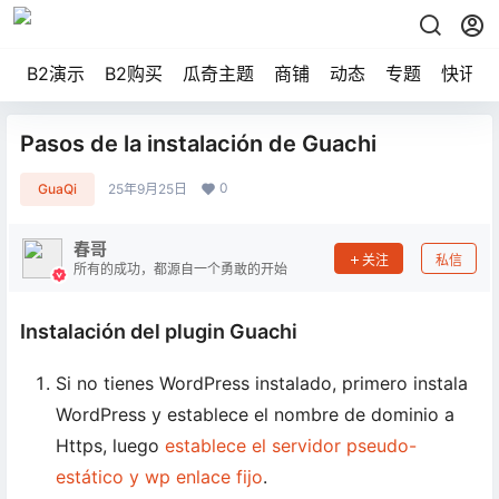
B2演示
B2购买
瓜奇主题
商铺
动态
专题
快讯
Pasos de la instalación de Guachi
0
GuaQi
25年9月25日
春哥
关注
私信
所有的成功，都源自一个勇敢的开始
Instalación del plugin Guachi
Si no tienes WordPress instalado, primero instala
WordPress y establece el nombre de dominio a
Https, luego
establece el servidor pseudo-
estático y wp enlace fijo
.