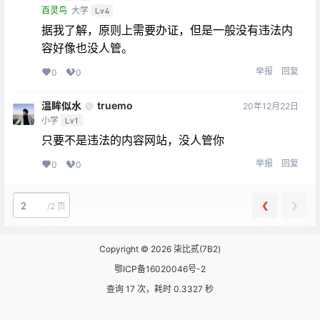
百灵鸟
大学
Lv4
据我了解，原则上需要办证，但是一般没有违法内
容好像也没人管。
举报
回复
0
0
温眸似水
truemo
@
20年12月22日
小学
Lv1
只要不是违法的内容网站，没人管你
举报
回复
0
0
❮
❯
/
2 页
Copyright © 2026
柒比贰(7B2)
鄂ICP备16020046号-2
查询 17 次，耗时 0.3327 秒