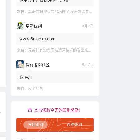
还不会用，直接没下手。😰
来自：
瓜奇前端排版的都怎样了,发出来给参观下吧
星动优创
8月7日
www.8maoku.com
来自：
兄弟们有没有网站运营做好的发出来观摩观摩嘛
智行者IC社区
8月7日
我 Roll
来自：
发个红包
点击领取今天的签到奖励！
今日签到
连续签到