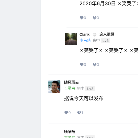
2020年6月30日 ✗笑哭了
0
0
Clank
@
这人很懒
小乌鸦
高中
Lv3
✗笑哭了✗ ✗笑哭了✗ ✗
0
0
随风而去
百灵鸟
初中
Lv2
据说今天可以发布
0
1
啧啧啧
百灵鸟
高中
Lv3