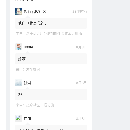
智行者IC社区
23小时前
他自己收录我的，
来自：
瓜奇可以后台增加邮件设置吗，用插件不怎么想要
ussle
8月8日
好啊
来自：
发个红包
钱哥
8月8日
26
来自：
瓜奇社区日报功能
口苗
8月8日