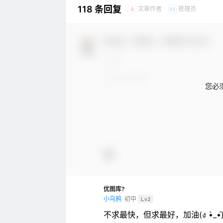
118 条回复
文章作者
管理员
A
M
欢迎您，新朋友，感谢参与互动！
您必
优图库?
小乌鸦
初中
Lv2
不求最快，但求最好，加油(ง •̀_•́)