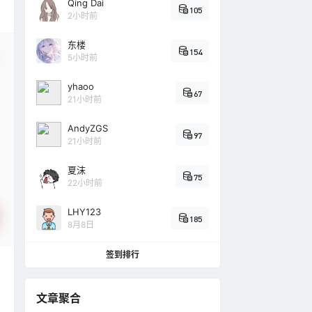
Qing Dai
105
2小时前
东楼
154
5小时前
yhaoo
67
21小时前
AndyZGS
97
21小时前
夏沫
75
22小时前
LHY123
185
8月8日
签到排行
文章聚合