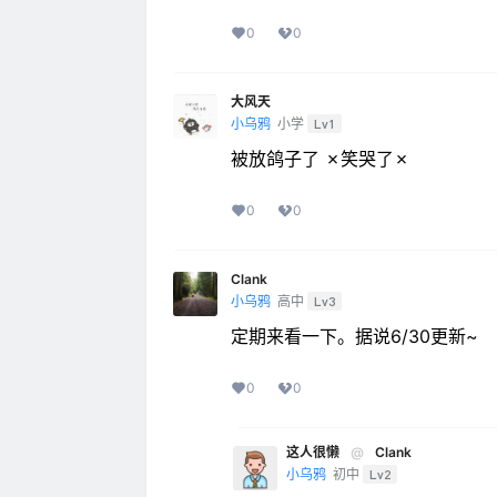
0
0
大风天
小乌鸦
小学
Lv1
被放鸽子了 ✗笑哭了✗
0
0
Clank
小乌鸦
高中
Lv3
定期来看一下。据说6/30更新~
0
0
这人很懒
@
Clank
小乌鸦
初中
Lv2