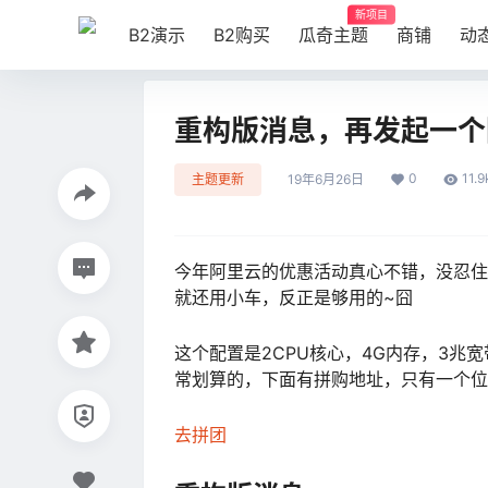
新项目
B2演示
B2购买
瓜奇主题
商铺
动
重构版消息，再发起一个
0
11.9
主题更新
19年6月26日
今年阿里云的优惠活动真心不错，没忍住
就还用小车，反正是够用的~囧
这个配置是2CPU核心，4G内存，3兆
常划算的，下面有拼购地址，只有一个位
去拼团