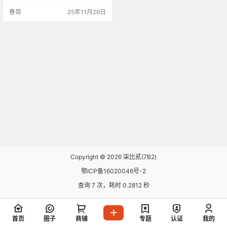
功能更高效的清理方案。它不仅支
春哥
25年11月26日
持多语言界面，还具备便携特性，
无需安装即可使用，极大提升了用
户的便利性。通过对比卸载效果、
易用性和价格，Uninstall Tool在多
个维度上表现优异，成为专业软件
清理的首选。…
Copyright © 2026
柒比贰(7B2)
鄂ICP备16020046号-2
查询 7 次，耗时 0.2812 秒
首页
圈子
商铺
专题
认证
我的