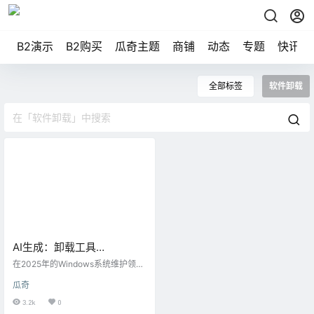
B2演示
B2购买
瓜奇主题
商铺
动态
专题
快讯
全部标签
软件卸载
AI生成：卸载工具
v3.8.1.5740 多语便携版：比
在2025年的Windows系统维护领
系统自带卸载更好的专业软
域，Uninstall Tool v3.8.1.5740 多
瓜奇
语便携版以其卓越的卸载能力脱颖
件清理神器
而出。这款工具专为软件用户设
3.2k
0
计，提供比Windows系统自带卸载