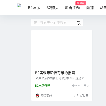
新项目
B2演示
B2购买
瓜奇主题
商铺
动
B2实现带轮播背景的搜索
效果站从界面我们可以分析出，这是个轮
播+搜索的组合形成的，也就是我们可以用
B2主题教程
9.7k
3
B2的轮播+B2的搜索也行成这个样式。那
想要达到这个效果需要做些什么呢? 往下看
首先你就要在后后台模块设置增加两个模
痴情妄想
21年8月7日
块，如下 上面我用的是轮播的大幻灯片
+搜索模块 设置如下 轮播内容用 （网址连
接+幻灯图片地址+标题（适合外链到其他