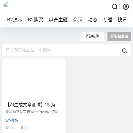
B2演示
B2购买
瓜奇主题
商铺
动态
专题
快讯
全部标签
外贸独立站
【AI生成文章测试】🚀 为什
么外贸独立站首选
外贸独立站首选WordPress，这可不
WordPress？省钱省心还能
是吹牛！💪 2023年数据显示，Wor
WP技巧
dPress在全球建站市场中占比超过4
打！
0%，为啥这么火？因为它省钱、省
2.2k
0
心、还能打，简直是创业者的福