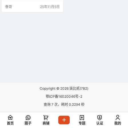
音。想象一下，你花几百块就能搭
春哥
25年11月5日
建一个专业网站，不用懂代码，拖
拽几下就搞定，多爽啊！😎 别急，
我来给你掰扯掰扯。先说说建站成
本。WordPress本身是开源的，免费
下载使用，你只需要买个域名和主
机，一年下来可能就几百块。相比
之…
Copyright © 2026
柒比贰(7B2)
鄂ICP备16020046号-2
查询 7 次，耗时 0.2294 秒
首页
圈子
商铺
专题
认证
我的