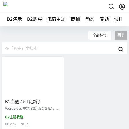
B2演示
B2购买
瓜奇主题
商铺
动态
专题
快讯
全部标签
圈子
B2主题2.5.1更新了
Wordpress 主题 B2升级到2.5.1，主
要更新了WP的圈子功能。圈子包括
B2主题教程
问答、投票、PK等功能，还有付费
查看隐藏内容、登陆查看隐藏内
80.3k
10
容、评论查看隐藏内容、根据等级