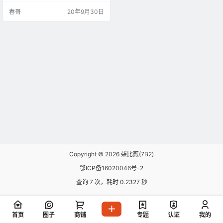
展现等等。几乎囊括了你能想到的
春哥
20年9月30日
所有功能。
Copyright © 2026
柒比贰(7B2)
鄂ICP备16020046号-2
查询 7 次，耗时 0.2327 秒
首页
圈子
商铺
专题
认证
我的