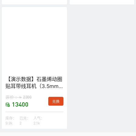
【演示数据】石墨烯动圈
贴耳带线耳机（3.5mm
头）
原价：
2300
￥
兑换
13400
库存：
已兑：
人气：
9.9k
2
2.1k