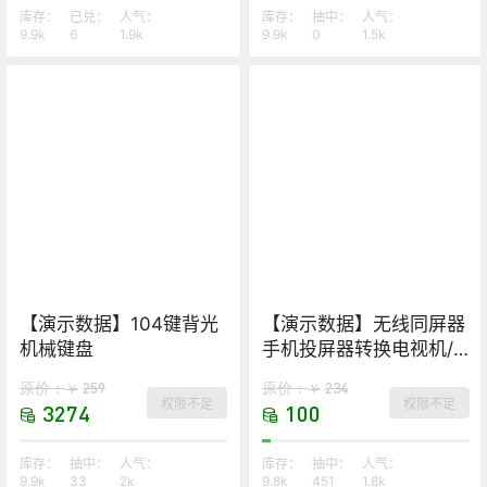
库存：
已兑：
人气：
库存：
抽中：
人气：
9.9k
6
1.9k
9.9k
0
1.5k
【演示数据】104键背光
【演示数据】无线同屏器
机械键盘
手机投屏器转换电视机/
投影仪 5G
原价：
259
原价：
234
￥
￥
权限不足
权限不足
3274
100
库存：
抽中：
人气：
库存：
抽中：
人气：
9.9k
33
2k
9.8k
451
1.8k