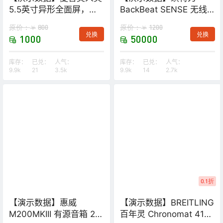
5.5英寸异形全面屏，一
BackBeat SENSE 无线
手全掌握
蓝牙耳机
原价：
800
原价：
1200
￥
￥
兑换
兑换
1000
50000
库存：
已兑：
人气：
库存：
已兑：
人气：
9.9k
21
3.5k
9.9k
14
2.7k
0.1折
【演示数据】惠威
【演示数据】BREITLING
M200MKIII 有源音箱 2.0
百年灵 Chronomat 41