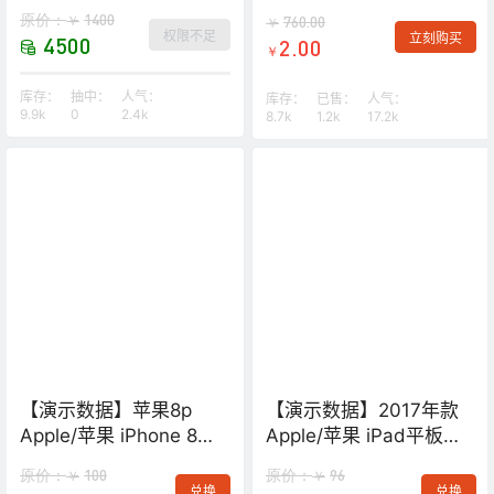
音箱
Airborne AB01442J-
原价：
1400
￥
760.00
￥
BD26-729P 男士机械腕
权限不足
立刻购买
4500
2.00
￥
表(演示数据，请勿购买)
库存：
抽中：
人气：
库存：
已售：
人气：
9.9k
0
2.4k
8.7k
1.2k
17.2k
【演示数据】苹果8p
【演示数据】2017年款
Apple/苹果 iPhone 8
Apple/苹果 iPad平板电
Plus全网通4G手机
脑9.7英寸32G/128G
原价：
100
原价：
96
￥
￥
air2升级版wif
兑换
兑换