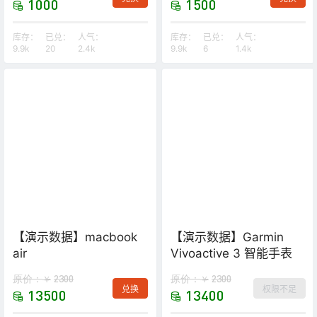
1000
1500
库存：
已兑：
人气：
库存：
已兑：
人气：
9.9k
20
2.4k
9.9k
6
1.4k
【演示数据】macbook
【演示数据】Garmin
air
Vivoactive 3 智能手表
原价：
2300
原价：
2300
￥
￥
兑换
权限不足
13500
13400