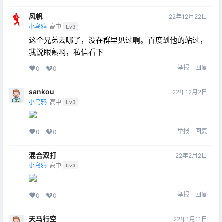
风帆
22年12月22日
小乌鸦
高中
Lv3
这个兄弟去哪了，没在群里见过啊。百度到他的站过，
我说眼熟啊，私信看下
举报
回复
0
0
sankou
22年12月2日
小乌鸦
高中
Lv3
举报
回复
0
0
混合双打
22年2月2日
小乌鸦
高中
Lv3
举报
回复
0
0
天马行空
22年1月11日