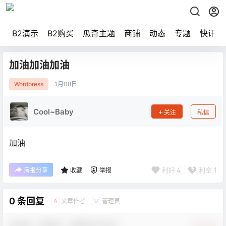
B2演示
B2购买
瓜奇主题
商铺
动态
专题
快讯
加油加油加油
Wordpress
1月
08日
Cool~Baby
关注
私信
加油
利好
4
利空
1
海报分享
收藏
举报
0 条回复
文章作者
管理员
A
M
欢迎您，新朋友，感谢参与互动！
确认修改