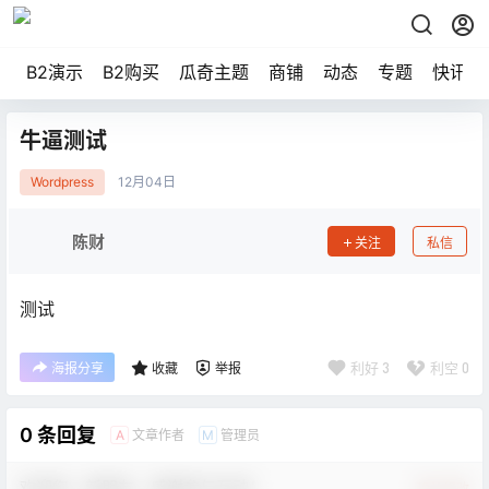
B2演示
B2购买
瓜奇主题
商铺
动态
专题
快讯
牛逼测试
Wordpress
12月
04日
陈财
关注
私信
测试
利好
3
利空
0
海报分享
收藏
举报
0 条回复
文章作者
管理员
A
M
欢迎您，新朋友，感谢参与互动！
确认修改