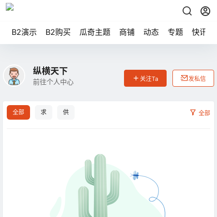
B2演示
B2购买
瓜奇主题
商铺
动态
专题
快讯
纵横天下
关注Ta
发私信
前往个人中心
全部
求
供
全部