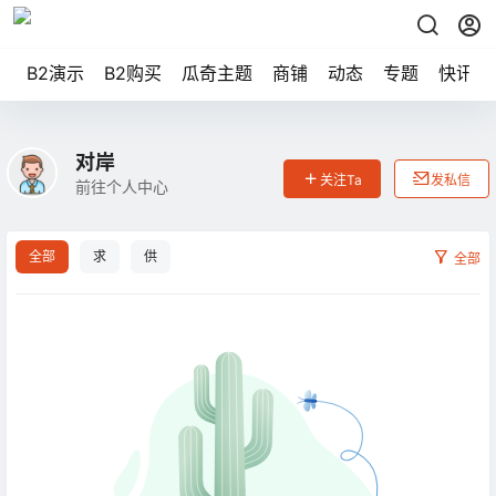
B2演示
B2购买
瓜奇主题
商铺
动态
专题
快讯
对岸
关注Ta
发私信
前往个人中心
全部
求
供
全部