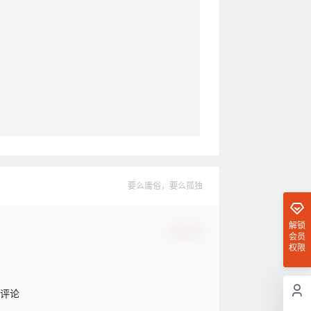
要么庸俗，要么孤独
解锁
确认修改
会员
权限
评论