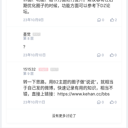
期优化圈子的时候，功能方面可以参考下DZ论
坛。
23年10月9日
0
2
墨觉
Lv2
第
8
层
?
23年10月10日
0
0
151532
Vip0
Lv3
第
9
层
转一下思路，用B2主题的圈子做“说说”，就相当
于自己发的微博，快速记录有用的知识，相当不
错，直接上链接：https://www.kehan.cc/bbs
23年10月11日
0
0
没有更多讨论了