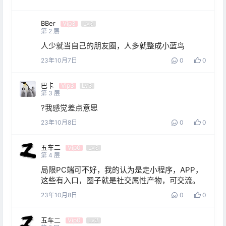
BBer
Vip3
Lv3
第
2
层
人少就当自己的朋友圈，人多就整成小蓝鸟
23年10月7日
0
0
巴卡
Vip3
Lv3
第
3
层
?我感觉差点意思
23年10月8日
0
0
五车二
Vip0
Lv3
第
4
层
局限PC端可不好，我的认为是走小程序，APP，
这些有入口，圈子就是社交属性产物，可交流。
23年10月8日
0
0
五车二
Vip0
Lv3