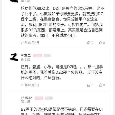
第
5
层
轮功能你和DZ比，DZ可是独立的论坛程序。比不
了比不了。也就是如果你想要更多，就直接用DZ
做个二级，在整合整合，你只想给用户交流交
流，那就用B2自带的圈子。可控性更广。包括我
很多B2的东西，都没用上。其实就是合适自己网
站的东西，你用。不合适就不用。
23年10月8日
0
0
五车二
Vip0
Lv3
第
6
层
还有，魅族，小米，可能是DZ吧。。。那一加手
机的圈子，我看着像DZQ那个失败品。 反正没有
什么绝对的，合适就行。
23年10月8日
0
0
151532
Vip0
Lv3
第
7
层
B2圈子的架构和逻辑是很不错的，但还需要在UI
界面、功能、细节方面进行提升。建议春哥在后