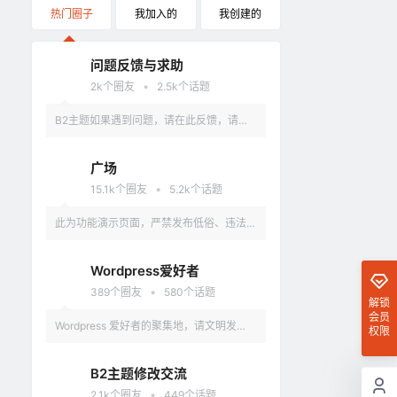
热门圈子
我加入的
我创建的
问题反馈与求助
•
2k
个圈友
2.5k
个话题
B2主题如果遇到问题，请在此反馈，请具
体描述问题，最好有截图。
广场
•
15.1k
个圈友
5.2k
个话题
此为功能演示页面，严禁发布低俗、违法、
涉及政治的言论，违反者删除账户。
Wordpress爱好者
•
389
个圈友
580
个话题
解锁
会员
Wordpress 爱好者的聚集地，请文明发
权限
言，不要讨论和 Wordpress 无关的话题
B2主题修改交流
•
2.1k
个圈友
449
个话题