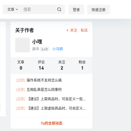
文章
登录
快速注册
关于作者
关注
私信
小嘿
高中
Lv3
小乌鸦
文章
评论
关注
粉丝
0
14
2
1
[话题]
操作系统不支持怎么搞
[话题]
互相乱串是怎么回事阿
[话题]
【建议】上架商品时，可自定义一些属
性
[话题]
【建议】上架虚拟商品时，可自定义一
些属性
Ta的全部动态