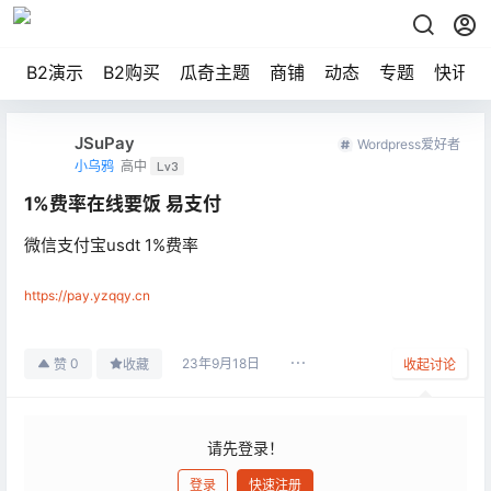
B2演示
B2购买
瓜奇主题
商铺
动态
专题
快讯
JSuPay
Wordpress爱好者
小乌鸦
高中
Lv3
1%费率在线要饭 易支付
微信支付宝usdt 1%费率
https://pay.yzqqy.cn
23年9月18日
0
赞
收藏
收起讨论
请先登录！
登录
快速注册