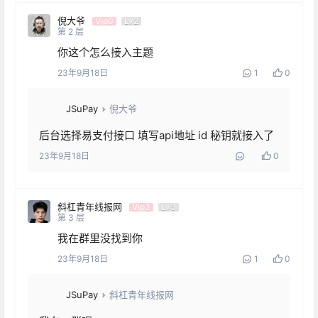
倪大爷
Vip0
Lv2
第
2
层
你这个怎么接入主题
23年9月18日
1
0
JSuPay
倪大爷
后台选择易支付接口 填写api地址 id 秘钥就接入了
23年9月18日
0
斜杠青年线报网
Vip3
Lv3
第
3
层
我在群里没找到你
23年9月18日
1
0
JSuPay
斜杠青年线报网