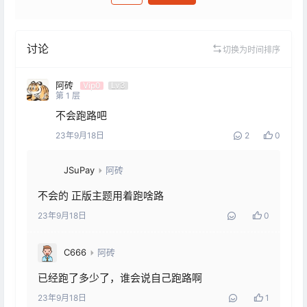
发布
讨论
切换为时间排序
阿砖
Vip0
Lv3
第
1
层
不会跑路吧
23年9月18日
2
0
JSuPay
阿砖
不会的 正版主题用着跑啥路
23年9月18日
0
C666
阿砖
已经跑了多少了，谁会说自己跑路啊
23年9月18日
1