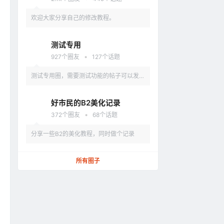
欢迎大家分享自己的修改教程。
测试专用
•
927
个圈友
127
个话题
测试专用圈，需要测试功能的帖子可以发到
这里。禁止发布违法、色情、低俗、涉及政
好市民的B2美化记录
治类的内容。
•
372
个圈友
68
个话题
分享一些B2的美化教程，同时做个记录
所有圈子