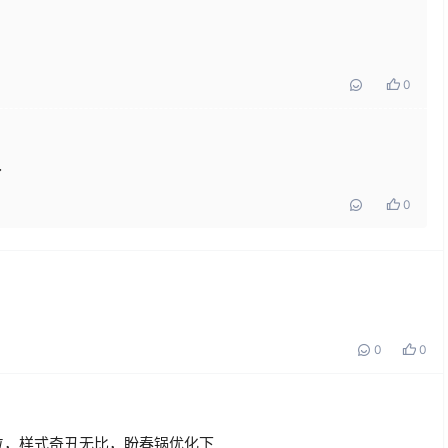
0
了
0
0
0
位，样式奇丑无比，盼春锅优化下