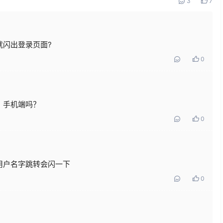
3
7
就闪出登录页面?
0
，手机端吗？
0
用户名字跳转会闪一下
0