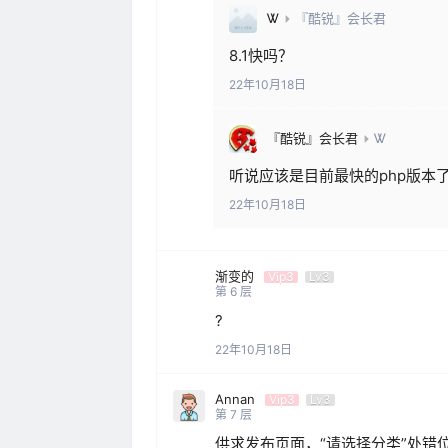
Ꮤ
『酷锐』会长君
8.1快吗？
22年10月18日
『酷锐』会长君
Ꮤ
听说应该是目前最快的php版本
22年10月18日
渐变的
Vip3
Lv3
第
6
层
?
22年10月18日
Annan
Vip3
Lv3
第
7
层
供求发布页面，“请选择分类”处错