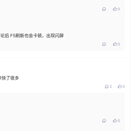
0
评论后 F5刷新也会卡顿，出现闪屏
0
.1快了很多
2
0
0