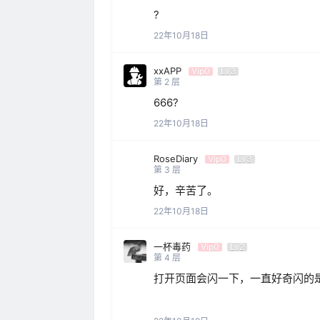
?
22年10月18日
xxAPP
Vip0
Lv3
第
2
层
666?
22年10月18日
RoseDiary
Vip0
Lv3
第
3
层
好，辛苦了。
22年10月18日
一杯毒药
Vip0
Lv2
第
4
层
打开页面会闪一下，一直好奇闪的