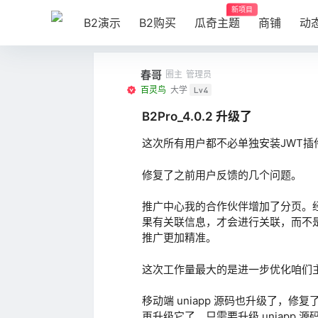
新项目
B2演示
B2购买
瓜奇主题
商铺
动
春哥
圈主
管理员
百灵鸟
大学
Lv4
B2Pro_4.0.2 升级了
这次所有用户都不必单独安装JWT
修复了之前用户反馈的几个问题。
推广中心我的合作伙伴增加了分页。
果有关联信息，才会进行关联，而不
推广更加精准。
这次工作量最大的是进一步优化咱们
移动端 uniapp 源码也升级了，修
再升级它了。只需要升级 uniapp 