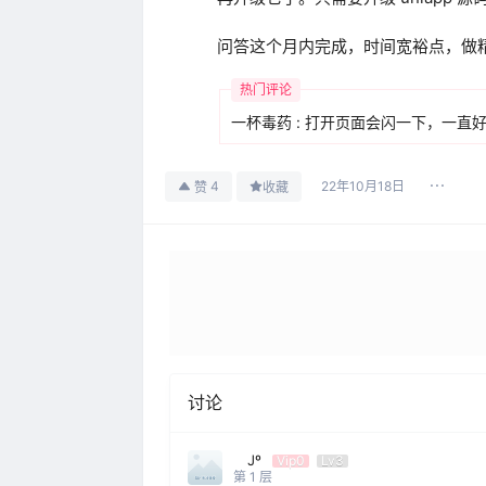
问答这个月内完成，时间宽裕点，做
热门评论
一杯毒药
:
打开页面会闪一下，一直
22年10月18日
4
赞
收藏
讨论
Jº
Vip0
Lv3
第
1
层