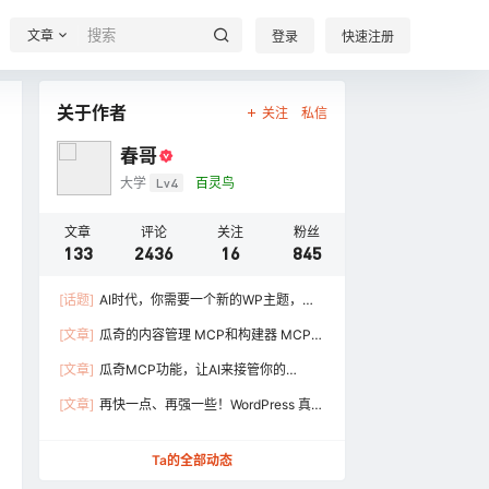
文章
登录
快速注册
关于作者
关注
私信
春哥
大学
Lv4
百灵鸟
文章
评论
关注
粉丝
133
2436
16
845
[话题]
AI时代，你需要一个新的WP主题，
「瓜奇」是跑在 Node上的 WordPress 多功能
[文章]
瓜奇的内容管理 MCP和构建器 MCP：
主题
让你真正体会到怎么当老板
[文章]
瓜奇MCP功能，让AI来接管你的
WordPress站点，GuaQi 2.3.24 更新说明
[文章]
再快一点、再强一些！WordPress 真正
的无头主题GuaQi_2.2.3 升级说明
Ta的全部动态