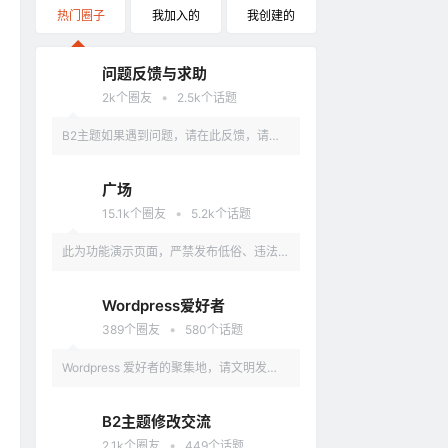
热门圈子
我加入的
我创建的
问题反馈与求助
•
2k
个圈友
2.5k
个话题
B2主题如果遇到问题，请在此反馈，请具
体描述问题，最好有截图。
广场
•
15.1k
个圈友
5.2k
个话题
此为功能演示页面，严禁发布低俗、违法、
涉及政治的言论，违反者删除账户。
Wordpress爱好者
•
389
个圈友
580
个话题
Wordpress 爱好者的聚集地，请文明发
言，不要讨论和 Wordpress 无关的话题
B2主题修改交流
•
2.1k
个圈友
449
个话题