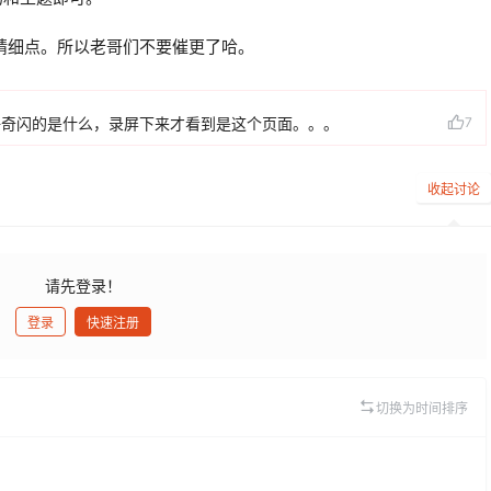
精细点。所以老哥们不要催更了哈。
好奇闪的是什么，录屏下来才看到是这个页面。。。
7
收起讨论
请先登录！
登录
快速注册
发布
切换为时间排序