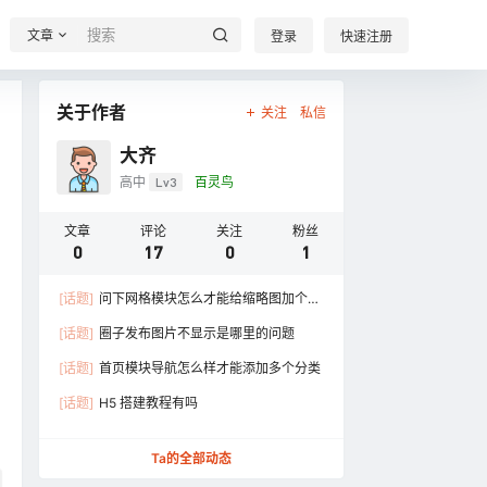
文章
登录
快速注册
关于作者
关注
私信
大齐
高中
Lv3
百灵鸟
文章
评论
关注
粉丝
0
17
0
1
[话题]
问下网格模块怎么才能给缩略图加个框
框 如图
[话题]
圈子发布图片不显示是哪里的问题
[话题]
首页模块导航怎么样才能添加多个分类
[话题]
H5 搭建教程有吗
Ta的全部动态