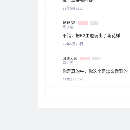
22年5月22日
151532
Vip0
Lv3
第
3
层
不错，把B2主题玩出了新花样
22年5月23日
风清云淡
Vip0
Lv2
第
1
层
你是真的牛，你这个是怎么做到的
23年4月11日