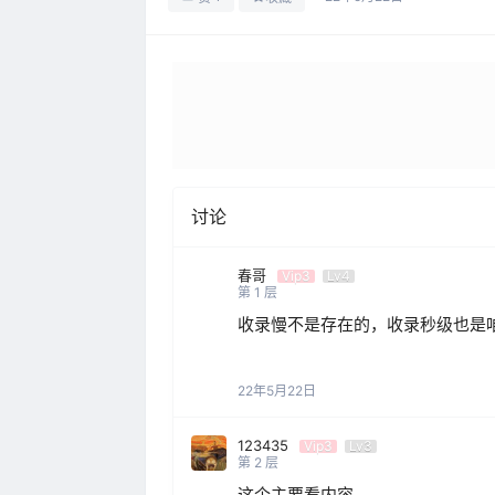
讨论
春哥
Vip3
Lv4
第
1
层
收录慢不是存在的，收录秒级也是咱
22年5月22日
123435
Vip3
Lv3
第
2
层
这个主要看内容