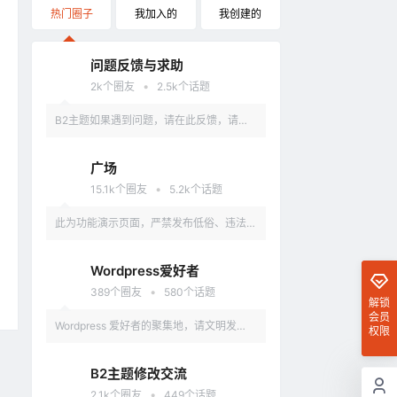
热门圈子
我加入的
我创建的
问题反馈与求助
•
2k
个圈友
2.5k
个话题
B2主题如果遇到问题，请在此反馈，请具
体描述问题，最好有截图。
广场
•
15.1k
个圈友
5.2k
个话题
此为功能演示页面，严禁发布低俗、违法、
涉及政治的言论，违反者删除账户。
Wordpress爱好者
•
389
个圈友
580
个话题
解锁
会员
Wordpress 爱好者的聚集地，请文明发
权限
言，不要讨论和 Wordpress 无关的话题
B2主题修改交流
•
2.1k
个圈友
449
个话题