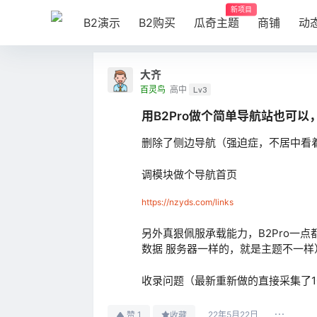
新项目
B2演示
B2购买
瓜奇主题
商铺
动
大齐
百灵鸟
高中
Lv3
用B2Pro做个简单导航站也可
删除了侧边导航（强迫症，不居中看
调模块做个导航首页
https://nzyds.com/links
另外真狠佩服承载能力，B2Pro一点
数据 服务器一样的，就是主题不一样
收录问题（最新重新做的直接采集了1
22年5月22日
1
赞
收藏