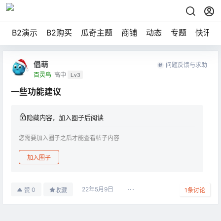
B2演示
B2购买
瓜奇主题
商铺
动态
专题
快讯
倡萌
问题反馈与求助
百灵鸟
高中
Lv3
一些功能建议
隐藏内容，加入圈子后阅读
您需要加入圈子之后才能查看帖子内容
加入圈子
22年5月9日
0
赞
收藏
1
条讨论