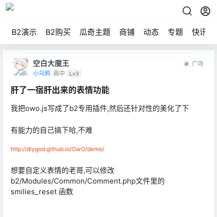
B2演示
B2购买
瓜奇主题
商铺
动态
专题
快讯
空白大魔王
广场
小乌鸦
高中
Lv3
肝了一宿肝出来的表情功能
我把owo.js写成了b2专用插件,然后还针对性的美化了下
有能力的自己搞下哈,不难
http://diygod.github.io/OwO/demo/
想要自定义表情的老哥,可以修改
b2/Modules/Common/Comment.php文件里的
smilies_reset 函数