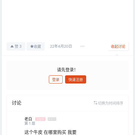
22年4月20日
3
赞
收藏
收起讨论
请先登录！
登录
快速注册
发布
讨论
切换为时间排序
老白
Vip0
Lv3
第
1
层
这个牛皮 在哪里购买 我要