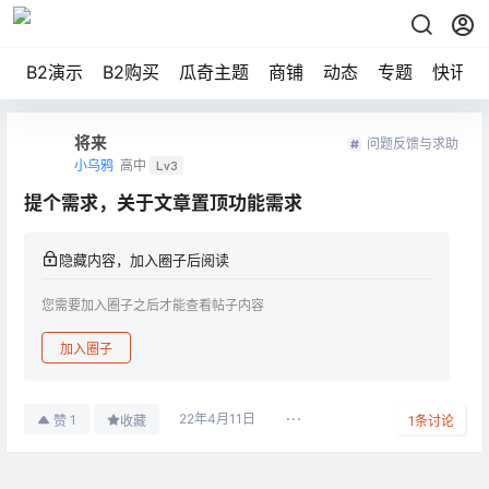
B2演示
B2购买
瓜奇主题
商铺
动态
专题
快讯
将来
问题反馈与求助
小乌鸦
高中
Lv3
提个需求，关于文章置顶功能需求
隐藏内容，加入圈子后阅读
您需要加入圈子之后才能查看帖子内容
加入圈子
22年4月11日
1
赞
收藏
1
条讨论