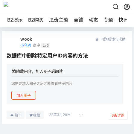
B2演示
B2购买
瓜奇主题
商铺
动态
专题
快讯
wook
问题反馈与求助
小乌鸦
高中
Lv3
数据库中删除特定用户ID内容的方法
隐藏内容，加入圈子后阅读
您需要加入圈子之后才能查看帖子内容
加入圈子
22年3月29日
1
赞
收藏
6
条讨论