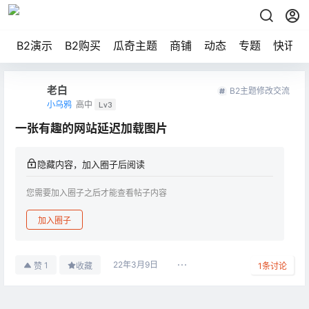
B2演示
B2购买
瓜奇主题
商铺
动态
专题
快讯
老白
B2主题修改交流
小乌鸦
高中
Lv3
一张有趣的网站延迟加载图片
隐藏内容，加入圈子后阅读
您需要加入圈子之后才能查看帖子内容
加入圈子
22年3月9日
1
赞
收藏
1
条讨论