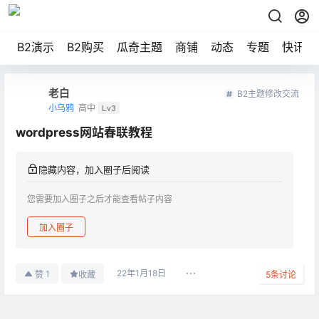
B2演示
B2购买
瓜奇主题
商铺
动态
专题
快讯
老白
B2主题修改交流
小乌鸦
高中
Lv3
wordpress网站春联教程
隐藏内容，加入圈子后阅读
您需要加入圈子之后才能查看帖子内容
加入圈子
22年1月18日
1
赞
收藏
5
条讨论