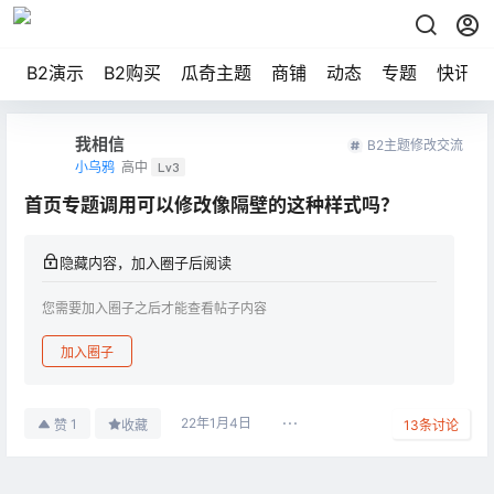
B2演示
B2购买
瓜奇主题
商铺
动态
专题
快讯
我相信
B2主题修改交流
小乌鸦
高中
Lv3
首页专题调用可以修改像隔壁的这种样式吗？
隐藏内容，加入圈子后阅读
您需要加入圈子之后才能查看帖子内容
加入圈子
22年1月4日
1
赞
收藏
13
条讨论