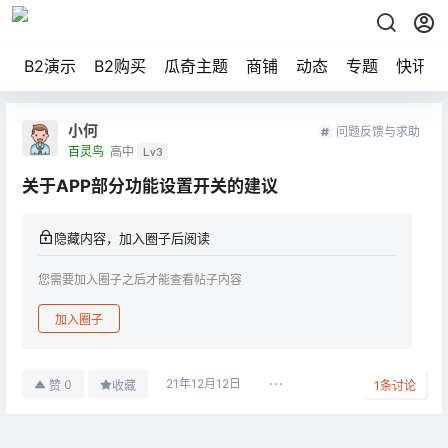
B2演示
B2购买
瓜奇主题
商铺
动态
专题
快讯
小何
问题反馈与求助
百灵鸟
高中
Lv3
关于APP部分功能设置开关的建议
隐藏内容，加入圈子后阅读
您需要加入圈子之后才能查看帖子内容
加入圈子
21年12月12日
0
赞
收藏
1
条讨论