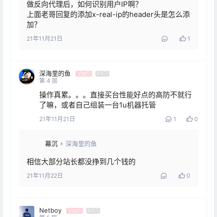
做反向代理后，如何识别用户IP啊？

上面老哥回复的添加x-real-ip的header头是怎么添
加？
21年11月21日
1
深海里的鱼
Vip0
Lv3
第
4
层
操作真累。。。直接买台性能好点的高防不就行
了嘛，或者自己组装一台1u机器托管
21年11月21日
1
0
幕沉
深海里的鱼
相信大部分站长都没挣到几个钱的
21年11月22日
0
Netboy
Vip0
Lv3