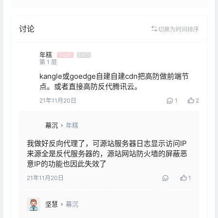
讨论
切换为时间排序
年糕
Vip0
Lv3
第
1
层
kangle或goedge自建自建cdn把高防做前端节
点。或者直接高防反代腾讯云。
21年11月20日
1
2
幕沉
年糕
我做好反向代理了，可源站服务器日志显示访问IP
来源全是反代服务器的，源站网站防火墙的屏蔽恶
意IP的功能也因此失效了
21年11月20日
1
坚慧
幕沉