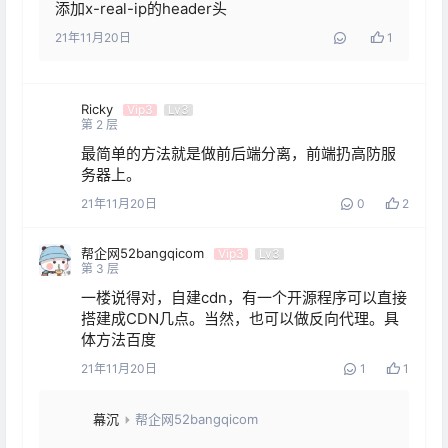
添加x-real-ip的header头
21年11月20日
1
Ricky
Vip3
Lv3
第
2
层
最简单的方法就是做前后端分离，前端扔高防服
务器上。
21年11月20日
0
2
帮企网52bangqicom
Vip3
Lv3
第
3
层
一楼说得对，自建cdn，有一个开源程序可以直接
搭建成CDN几点。当然，也可以做反向代理。具
体方法百度
21年11月20日
1
1
幕沉
帮企网52bangqicom