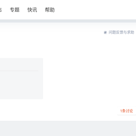
态
专题
快讯
帮助
问题反馈与求助
1
条讨论