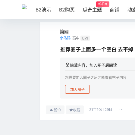
新项目
B2演示
B2购买
瓜奇主题
商铺
动
简网
小乌鸦
高中
Lv3
推荐圈子上面多一个空白 去不掉
隐藏内容，加入圈子后阅读
您需要加入圈子之后才能查看帖子内容
加入圈子
21年10月29日
0
赞
收藏