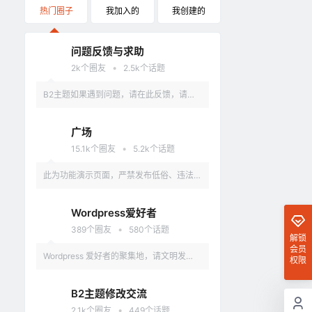
热门圈子
我加入的
我创建的
问题反馈与求助
•
2k
个圈友
2.5k
个话题
B2主题如果遇到问题，请在此反馈，请具
体描述问题，最好有截图。
广场
•
15.1k
个圈友
5.2k
个话题
此为功能演示页面，严禁发布低俗、违法、
涉及政治的言论，违反者删除账户。
Wordpress爱好者
•
389
个圈友
580
个话题
解锁
会员
Wordpress 爱好者的聚集地，请文明发
权限
言，不要讨论和 Wordpress 无关的话题
B2主题修改交流
•
2.1k
个圈友
449
个话题