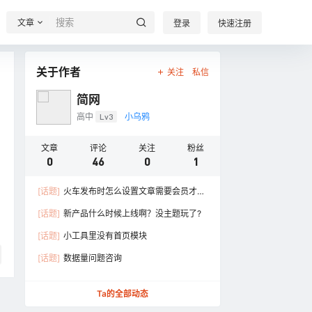
文章
登录
快速注册
关于作者
关注
私信
简网
高中
Lv3
小乌鸦
文章
评论
关注
粉丝
0
46
0
1
[话题]
火车发布时怎么设置文章需要会员才可
以阅读隐藏内容
[话题]
新产品什么时候上线啊？没主题玩了?
[话题]
小工具里没有首页模块
[话题]
数据量问题咨询
Ta的全部动态