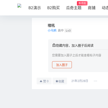
新项目
B2演示
B2购买
瓜奇主题
商铺
动
噢吼
小乌鸦
高中
Lv3
隐藏内容，加入圈子后阅读
您需要加入圈子之后才能查看帖子内容
加入圈子
21年2月28日
0
赞
收藏