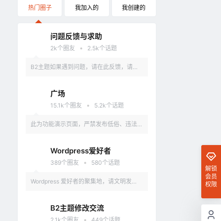
热门圈子
我加入的
我创建的
问题反馈与求助
•
2k
个圈友
2.5k
个话题
B2主题如果遇到问题，请在此反馈，请具
体描述问题，最好有截图。
广场
•
15.1k
个圈友
5.2k
个话题
此为功能演示页面，严禁发布低俗、违法、
涉及政治的言论，违反者删除账户。
Wordpress爱好者
•
389
个圈友
580
个话题
解锁
会员
Wordpress 爱好者的聚集地，请文明发
权限
言，不要讨论和 Wordpress 无关的话题
B2主题修改交流
•
2.1k
个圈友
449
个话题