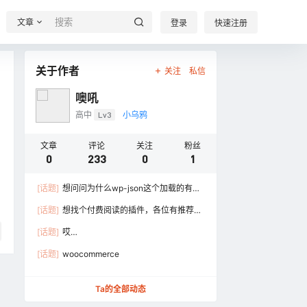
文章
登录
快速注册
关于作者
关注
私信
噢吼
高中
Lv3
小乌鸦
文章
评论
关注
粉丝
0
233
0
1
[话题]
想问问为什么wp-json这个加载的有点
慢，怎么提升这个速度
[话题]
想找个付费阅读的插件，各位有推荐的
吗？(除了闪电bo ……
[话题]
哎…
[话题]
woocommerce
Ta的全部动态