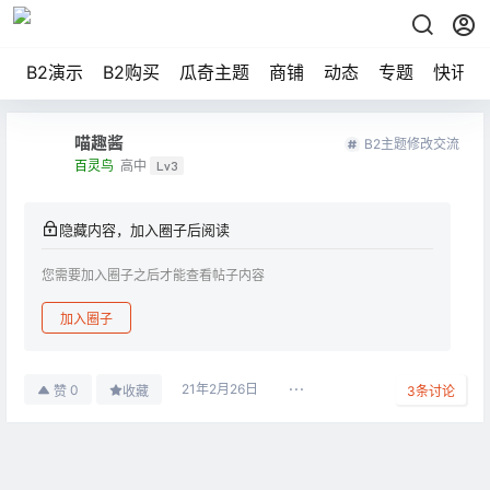
B2演示
B2购买
瓜奇主题
商铺
动态
专题
快讯
喵趣酱
B2主题修改交流
百灵鸟
高中
Lv3
隐藏内容，加入圈子后阅读
您需要加入圈子之后才能查看帖子内容
加入圈子
21年2月26日
0
赞
收藏
3
条讨论