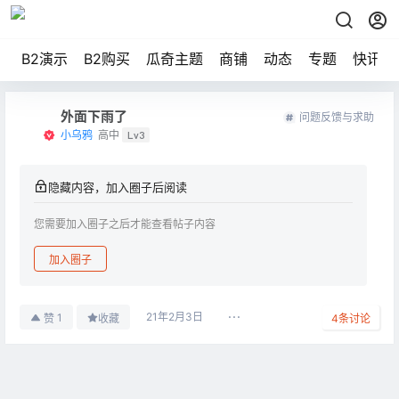
B2演示
B2购买
瓜奇主题
商铺
动态
专题
快讯
外面下雨了
问题反馈与求助
小乌鸦
高中
Lv3
隐藏内容，加入圈子后阅读
您需要加入圈子之后才能查看帖子内容
加入圈子
21年2月3日
1
赞
收藏
4
条讨论