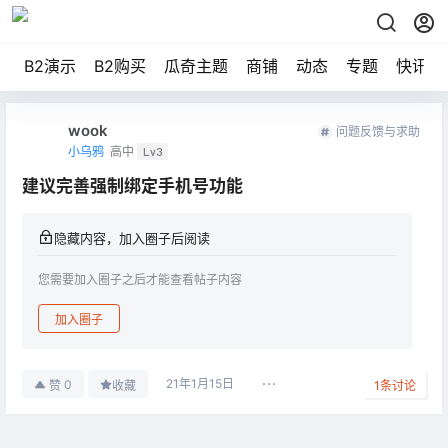
B2演示
B2购买
瓜奇主题
商铺
动态
专题
快讯
wook
问题反馈与求助
小乌鸦
高中
Lv3
建议完善强制绑定手机号功能
隐藏内容，加入圈子后阅读
您需要加入圈子之后才能查看帖子内容
加入圈子
21年1月15日
0
赞
收藏
1
条讨论