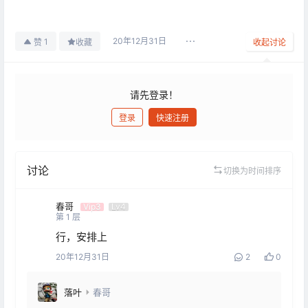
20年12月31日
1
赞
收藏
收起讨论
请先登录！
登录
快速注册
发布
讨论
切换为时间排序
春哥
Vip3
Lv4
第
1
层
行，安排上
20年12月31日
2
0
落叶
春哥