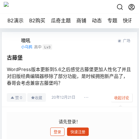
B2演示
B2购买
瓜奇主题
商铺
动态
专题
快讯
噢吼
广场
小乌鸦
高中
Lv3
古藤堡
WordPress版本更新到5.6之后感觉古藤堡更加人性化了并且
对旧版经典编辑器移除了部分功能，是时候拥抱新产品了，
春哥会考虑兼容古藤堡吗？
20年12月21日
0
赞
收藏
收起讨论
请先登录！
登录
快速注册
发布