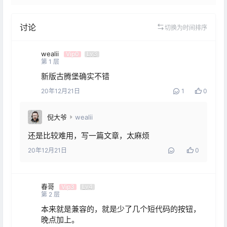
讨论
切换为时间排序
wealii
Vip0
Lv3
第
1
层
新版古腾堡确实不错
20年12月21日
1
0
倪大爷
wealii
还是比较难用，写一篇文章，太麻烦
20年12月21日
0
春哥
Vip3
Lv4
第
2
层
本来就是兼容的，就是少了几个短代码的按钮，
晚点加上。