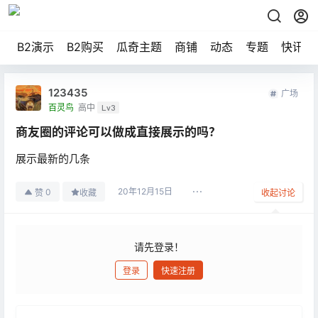
B2演示
B2购买
瓜奇主题
商铺
动态
专题
快讯
123435
广场
百灵鸟
高中
Lv3
商友圈的评论可以做成直接展示的吗？
展示最新的几条
20年12月15日
0
赞
收藏
收起讨论
请先登录！
登录
快速注册
发布