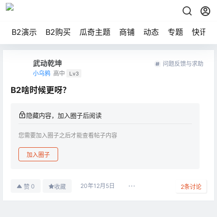
B2演示
B2购买
瓜奇主题
商铺
动态
专题
快讯
武动乾坤
问题反馈与求助
小乌鸦
高中
Lv3
B2啥时候更呀？
隐藏内容，加入圈子后阅读
您需要加入圈子之后才能查看帖子内容
加入圈子
20年12月5日
0
赞
收藏
2
条讨论