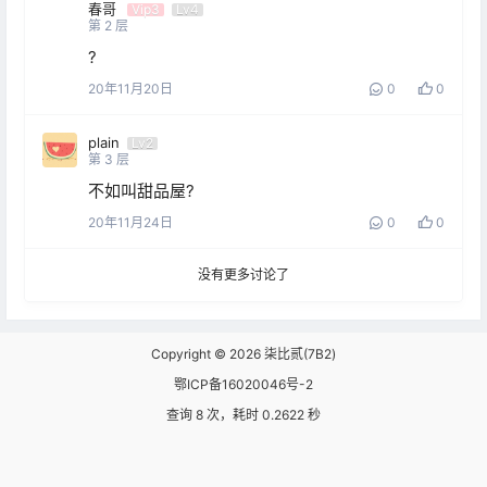
春哥
Vip3
Lv4
第
2
层
?
20年11月20日
0
0
plain
Lv2
第
3
层
不如叫甜品屋?
20年11月24日
0
0
没有更多讨论了
Copyright © 2026
柒比贰(7B2)
鄂ICP备16020046号-2
查询 8 次，耗时 0.2622 秒