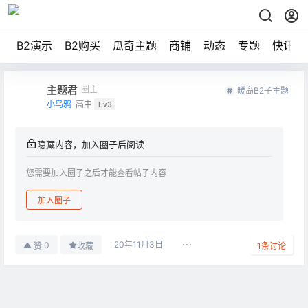
B2演示
B2购买
瓜奇主题
商铺
动态
专题
快讯
主题君
圈主
暖岛B2子主题
小乌鸦
高中
Lv3
隐藏内容，加入圈子后阅读
您需要加入圈子之后才能查看帖子内容
加入圈子
20年11月3日
0
赞
收藏
1
条讨论