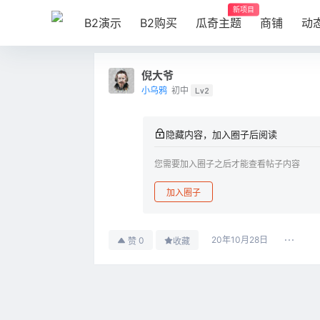
新项目
B2演示
B2购买
瓜奇主题
商铺
动
倪大爷
小乌鸦
初中
Lv2
隐藏内容，加入圈子后阅读
您需要加入圈子之后才能查看帖子内容
加入圈子
20年10月28日
0
赞
收藏