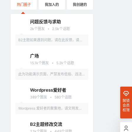
热门圈子
我加入的
我创建的
问题反馈与求助
•
2k
个圈友
2.5k
个话题
B2主题如果遇到问题，请在此反馈，请具
体描述问题，最好有截图。
广场
•
15.1k
个圈友
5.2k
个话题
此为功能演示页面，严禁发布低俗、违法、
涉及政治的言论，违反者删除账户。
Wordpress爱好者
•
389
个圈友
580
个话题
解锁
会员
Wordpress 爱好者的聚集地，请文明发
权限
言，不要讨论和 Wordpress 无关的话题
B2主题修改交流
•
2.1k
个圈友
449
个话题