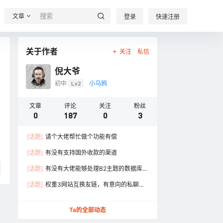
文章
登录
快速注册
关于作者
关注
私信
倪大爷
初中
Lv2
小乌鸦
文章
评论
关注
粉丝
0
187
0
3
[话题]
请个大佬帮忙做个功能有偿
[话题]
有没有支持国外收款的渠道
[话题]
有没有大佬能够处理B2主题的数据库，
想换个主题
[话题]
权重3网站互换友链，有意向的私聊一
下
Ta的全部动态