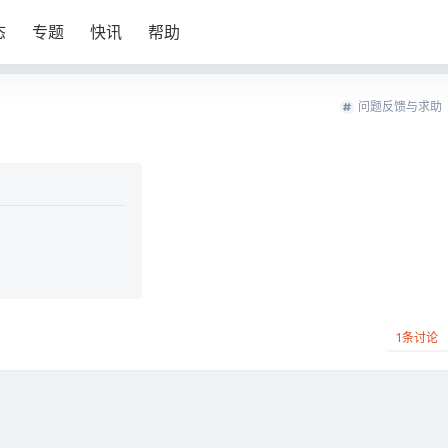
态
专题
快讯
帮助
问题反馈与求助
1
条讨论