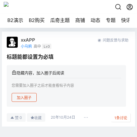
B2演示
B2购买
瓜奇主题
商铺
动态
专题
快讯
xxAPP
问题反馈与求助
小乌鸦
高中
Lv3
标题能都设置为必填
隐藏内容，加入圈子后阅读
您需要加入圈子之后才能查看帖子内容
加入圈子
20年10月24日
0
赞
收藏
1
条讨论