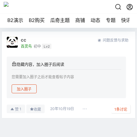
B2演示
B2购买
瓜奇主题
商铺
动态
专题
快讯
cc
问题反馈与求助
百灵鸟
初中
Lv2
隐藏内容，加入圈子后阅读
您需要加入圈子之后才能查看帖子内容
加入圈子
20年10月19日
1
赞
收藏
1
条讨论