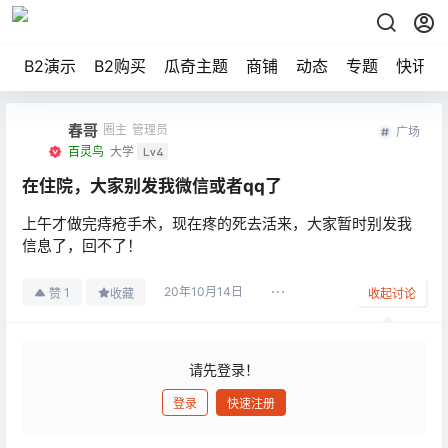
B2演示
B2购买
瓜奇主题
商铺
动态
专题
快讯
春哥
圈主
管理员
广场
百灵鸟
大学
Lv4
在住院，大家别发我微信或者qq了
上午才做完痔疮手术，现在疼的死去活来，大家暂时别发我
信息了，回不了！
20年10月14日
1
赞
收藏
收起讨论
请先登录！
登录
快速注册
发布