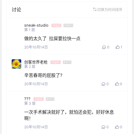
讨论
切换为时间排序
sneak-studio
Vip2
Vip2
第
1
层
做的太久了  拉屎要拉快一点
20年10月14日
0
1
创客世界老枪
Vip0
Lv3
第
2
层
辛苦春哥的屁股了?
20年10月14日
0
0
???
Vip0
Lv3
第
3
层
一次手术解决就好了，就怕还会犯，好好休息
啊！
20年10月14日
0
0