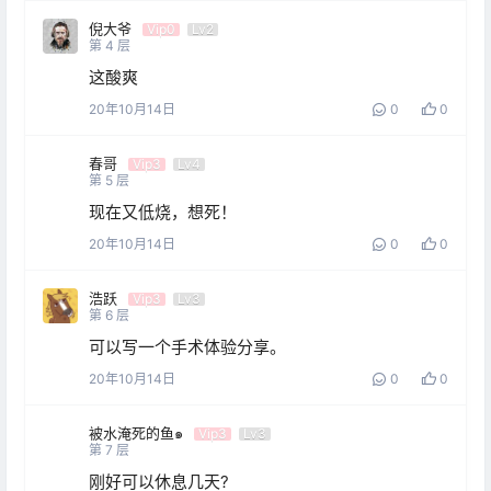
倪大爷
Vip0
Lv2
第
4
层
这酸爽
20年10月14日
0
0
春哥
Vip3
Lv4
第
5
层
现在又低烧，想死！
20年10月14日
0
0
浩跃
Vip3
Lv3
第
6
层
可以写一个手术体验分享。
20年10月14日
0
0
被水淹死的鱼๑
Vip3
Lv3
第
7
层
刚好可以休息几天?