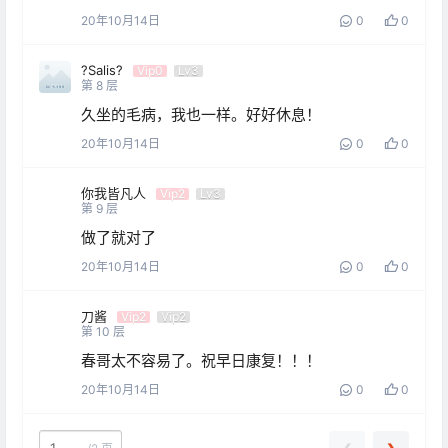
20年10月14日
0
0
?Salis?
Vip0
Lv3
第
8
层
久坐的毛病，我也一样。好好休息！
20年10月14日
0
0
你我皆凡人
Vip2
Lv3
第
9
层
做了就对了
20年10月14日
0
0
刀酱
Vip2
Vip2
第
10
层
春哥太不容易了。祝早日康复！！！
20年10月14日
0
0