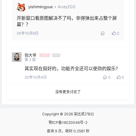
yishimingyue
AndyZGS
开新窗口看原图解决不了吗，非得弹出来占整个屏
幕？？
20年10月9日
0
倪大爷
Vip0
Lv2
第
2
层
其实现在挺好的，功能齐全还可以使劲的娱乐?
20年10月4日
0
0
没有更多讨论了
Copyright © 2026
柒比贰(7B2)
鄂ICP备16020046号-2
查询 9 次，耗时 0.2581 秒