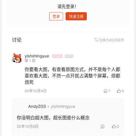
请先登录！
登录
快速注册
发布
讨论
切换为时间排序
yishimingyue
Vip0
Lv3
第
1
层
你要看大图，有查看原图方式，并不是每个人都
喜欢看大图，不然一点开就占满整个屏幕，烦都
烦死
20年10月4日
1
0
AndyZGS
yishimingyue
你没明白超大图，超长图是什么概念
20年10月9日
0