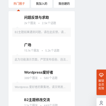
热门圈子
我加入的
我创建的
问题反馈与求助
•
2k
个圈友
2.5k
个话题
B2主题如果遇到问题，请在此反馈，请具
体描述问题，最好有截图。
广场
•
15.1k
个圈友
5.2k
个话题
此为功能演示页面，严禁发布低俗、违法、
涉及政治的言论，违反者删除账户。
Wordpress爱好者
•
389
个圈友
580
个话题
解锁
会员
Wordpress 爱好者的聚集地，请文明发
权限
言，不要讨论和 Wordpress 无关的话题
B2主题修改交流
•
2.1k
个圈友
449
个话题