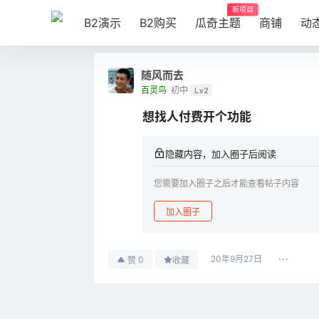
新项目
B2演示
B2购买
瓜奇主题
商铺
动
随风而去
百灵鸟
初中
Lv2
想找人付费开个功能
隐藏内容，加入圈子后阅读
您需要加入圈子之后才能查看帖子内容
加入圈子
20年9月27日
0
赞
收藏