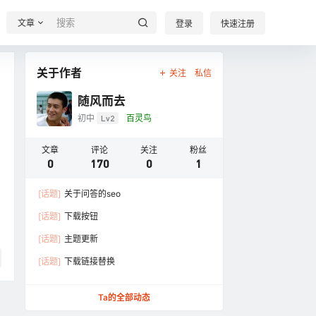
文章
登录
快速注册
关于作者
关注
私信
随风而去
初中
Lv2
百灵鸟
文章
评论
关注
粉丝
0
170
0
1
[话题]
关于问答的seo
[话题]
下载按钮
[话题]
主题更新
[话题]
下载链接替换
Ta的全部动态