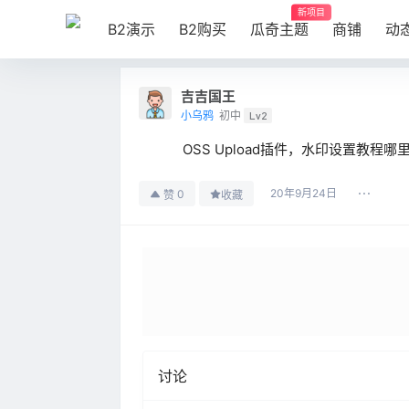
新项目
B2演示
B2购买
瓜奇主题
商铺
动
吉吉国王
小乌鸦
初中
Lv2
OSS Upload插件，水印设置教程哪
20年9月24日
0
赞
收藏
讨论