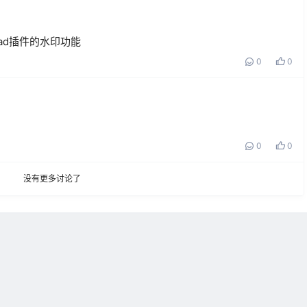
oad插件的水印功能
0
0
0
0
没有更多讨论了