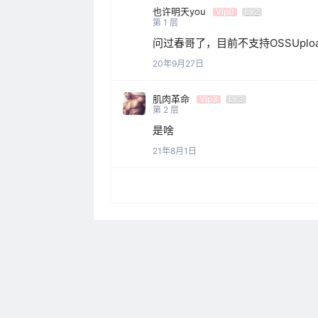
也许明天you
Vip0
Lv2
第
1
层
问过春哥了，目前不支持OSSUpl
20年9月27日
肌肉革命
Vip3
Lv3
第
2
层
是啥
21年8月1日