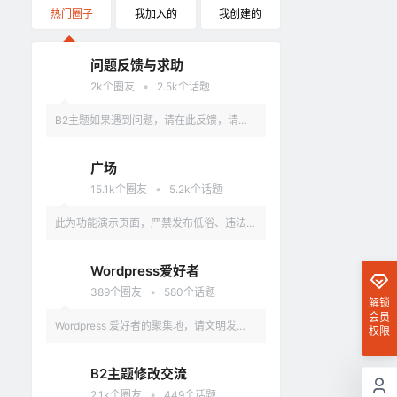
热门圈子
我加入的
我创建的
问题反馈与求助
•
2k
个圈友
2.5k
个话题
B2主题如果遇到问题，请在此反馈，请具
体描述问题，最好有截图。
广场
•
15.1k
个圈友
5.2k
个话题
此为功能演示页面，严禁发布低俗、违法、
涉及政治的言论，违反者删除账户。
Wordpress爱好者
•
389
个圈友
580
个话题
解锁
会员
Wordpress 爱好者的聚集地，请文明发
权限
言，不要讨论和 Wordpress 无关的话题
B2主题修改交流
•
2.1k
个圈友
449
个话题