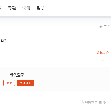
态
专题
快讯
帮助
广场
里有？
收起讨论
请先登录！
登录
快速注册
发布
切换为时间排序