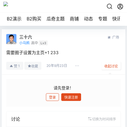
B2演示
B2购买
瓜奇主题
商铺
动态
专题
快讯
三十六
广场
小乌鸦
高中
Lv3
需要圈子设置为主页+1 233
20年9月23日
1
赞
收藏
收起讨论
请先登录！
登录
快速注册
发布
讨论
切换为时间排序